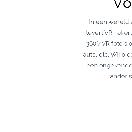
vo
In een wereld w
levert VRmakers
360°/VR foto's 
auto, etc. Wij b
een ongekende 3
ander s
MEER DAN
1578