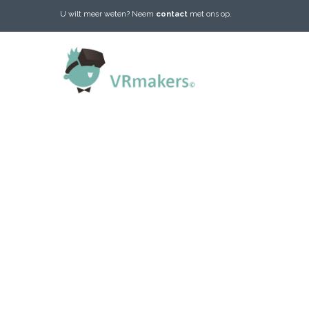
U wilt meer weten? Neem
contact
met ons op.
VRMAKER
REA
Jouw bedrij