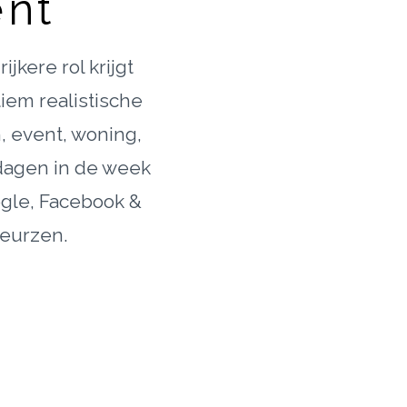
ent
jkere rol krijgt
iem realistische
, event, woning,
 dagen in de week
ogle, Facebook &
beurzen.
WERKZAAM IN
8