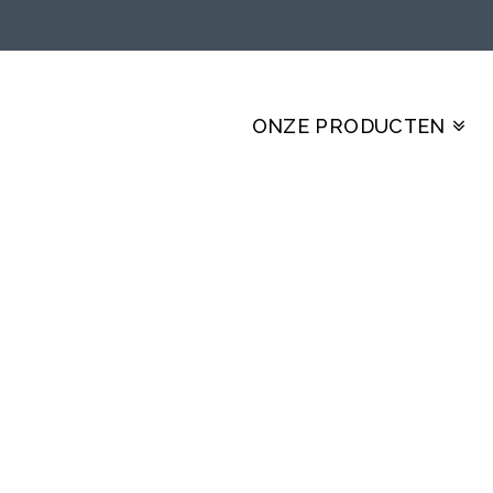
S.NL
ONZE PRODUCTEN
LISTISCHE VISUALIS
f, showroom, event, w