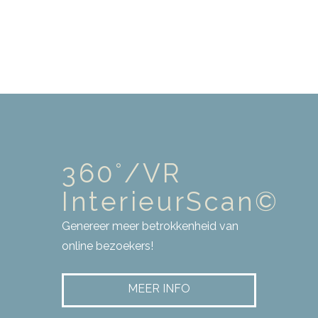
DAGEN
360°/VR
InterieurScan©
Genereer meer betrokkenheid van
online bezoekers!
MEER INFO