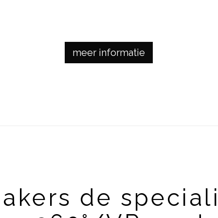
 -foto of video tour i
meer informatie
kers de special